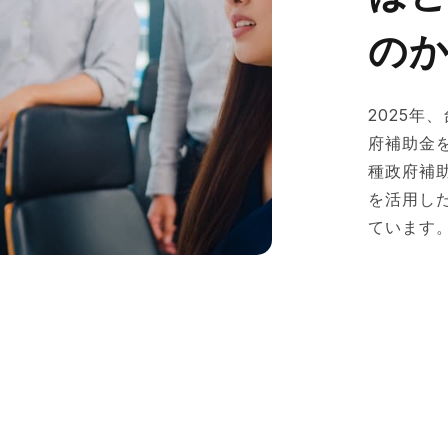
の
2025年
府補助金
種政府補
を活用し
ています