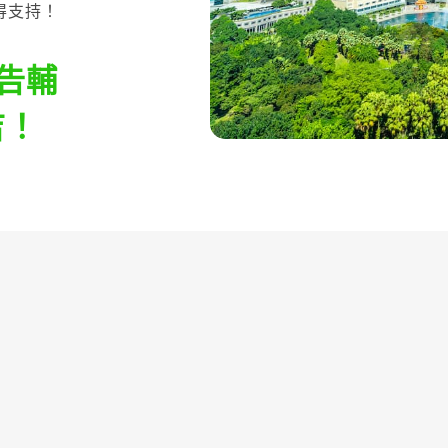
得支持！
報告輔
吉！