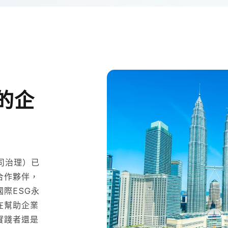
您的企
司治理）已
合作夥伴，
際ESG永
在幫助企業
實踐者還是